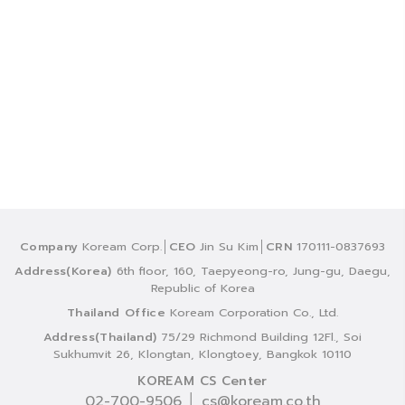
Company
Koream Corp.│
CEO
Jin Su Kim│
CRN
170111-0837693
Address(Korea)
6th floor, 160, Taepyeong-ro, Jung-gu, Daegu,
Republic of Korea
Thailand Office
Koream Corporation Co., Ltd.
Address(Thailand)
75/29 Richmond Building 12Fl., Soi
Sukhumvit 26, Klongtan, Klongtoey, Bangkok 10110
KOREAM CS Center
02-700-9506 │
cs@koream.co.th